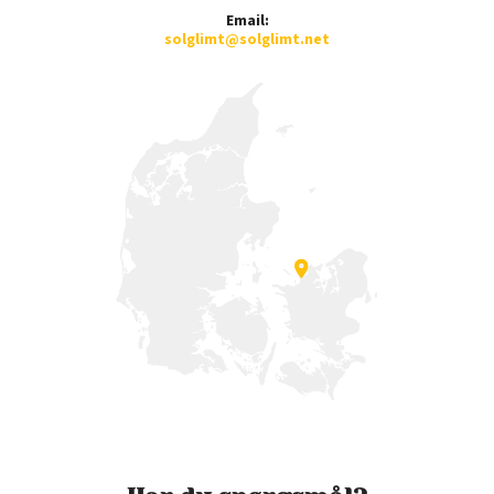
Email:
solglimt@solglimt.net