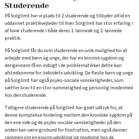
Studerende
På Solglimt har vi plads til 2 studerende og tilbyder altid en
uddannet praktikvejleder til hver. Solglimt har stor erfaring i
af have studerende i både deres 1. lønnede og 2. lønnede
praktik.
På Solglimt får du som studerende en unik mulighed for at
arbejde med børn og unge, der har en kronisk sygdom og
derigennem få en indsigt i de problematikker dette kan
afstedkomme for individets udvikling. De fleste børn og unge
på Solglimt har også psyko-sociale vanskeligheder, som
sætter krav til en stor rummelighed og personlig modenhed
hos den studerende.​
​Tidligere studerende på Solglimt har givet udtryk for, at
denne komplekse fordeling mellem den kroniske sygdom på
den ene side og de psyko-sociale vanskeligheder på den
anden kan være grobund for frustration, men også danner
rammen om en enorm udvikling og modning hos de