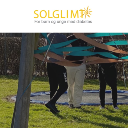
Gå
til
hovedindhold