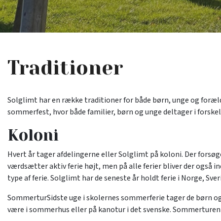
Traditioner
Solglimt har en række traditioner for både børn, unge og foræld
sommerfest, hvor både familier, børn og unge deltager i forskell
Koloni
Hvert år tager afdelingerne eller Solglimt på koloni. Der fors
værdsætter aktiv ferie højt, men på alle ferier bliver der også 
type af ferie. Solglimt har de seneste år holdt ferie i Norge, Sv
SommerturSidste uge i skolernes sommerferie tager de børn og u
være i sommerhus eller på kanotur i det svenske. Sommerturen er