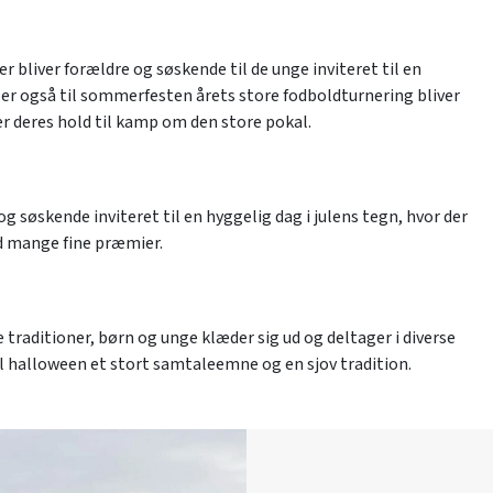
 bliver forældre og søskende til de unge inviteret til en
er også til sommerfesten årets store fodboldturnering bliver
 deres hold til kamp om den store pokal.​​​
og søskende inviteret til en hyggelig dag i julens tegn, hvor der
ed mange fine præmier.​
 traditioner, børn og unge klæder sig ud og deltager i diverse
il halloween et stort samtaleemne og en sjov tradition.​