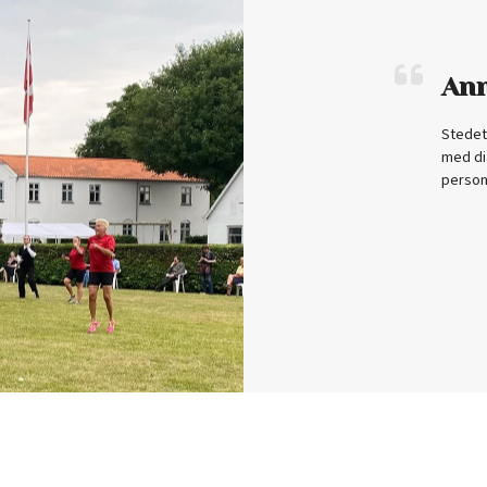
An
or vores børn
Stedet 
 som har boede
med di
n stor hjælp for
person