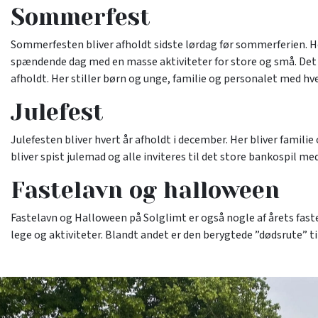
Sommerfest
Sommerfesten bliver afholdt sidste lørdag før sommerferien. Her
spændende dag med en masse aktiviteter for store og små. Det 
afholdt. Her stiller børn og unge, familie og personalet med hver
Julefest
Julefesten bliver hvert år afholdt i december. Her bliver familie 
bliver spist julemad og alle inviteres til det store bankospil m
Fastelavn og halloween
Fastelavn og Halloween på Solglimt er også nogle af årets faste
lege og aktiviteter. Blandt andet er den berygtede ”dødsrute” t