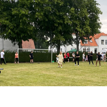
Lone Nielsen​
Jeg syntes at det er et godt opholdssted f
som har diabetes , jeg har selv haft en søn
der 2 1/2 år og jeg syntes at det har været e
os
Læs mere