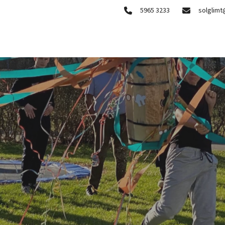
5965 3233
solglimt