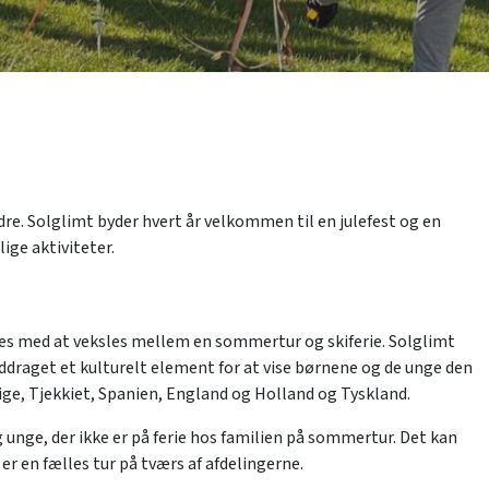
re. Solglimt byder hvert år velkommen til en julefest og en
ige aktiviteter.
øges med at veksles mellem en sommertur og skiferie. Solglimt
inddraget et kulturelt element for at vise børnene og de unge den
erige, Tjekkiet, Spanien, England og Holland og Tyskland.​
nge, der ikke er på ferie hos familien på sommertur. Det kan
 en fælles tur på tværs af afdelingerne. ​